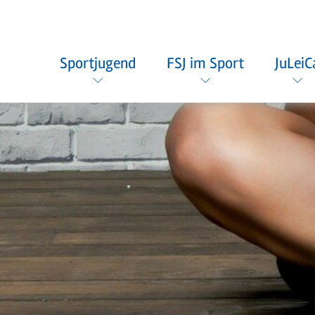
Sportjugend
FSJ im Sport
JuLeiC